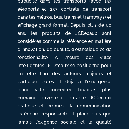
.
publicité dans les transports (avec 157
t
aéroports et 257 contrats de transport
t
dans les métros, bus, trains et tramways) et
3
affichage grand format. Depuis plus de 60
0
ans, les produits de JCDecaux sont
s
considérés comme la référence en matière
:
d’innovation, de qualité, d’esthétique et de
e
fonctionnalité. A l’heure des villes
&
intelligentes, JCDecaux se positionne pour
s
en être l’un des acteurs majeurs et
e
participe d’ores et déjà à l’émergence
&
d’une ville connectée toujours plus
s
humaine, ouverte et durable. JCDecaux
pratique et promeut la communication
extérieure responsable et place plus que
jamais l’exigence sociale et la qualité