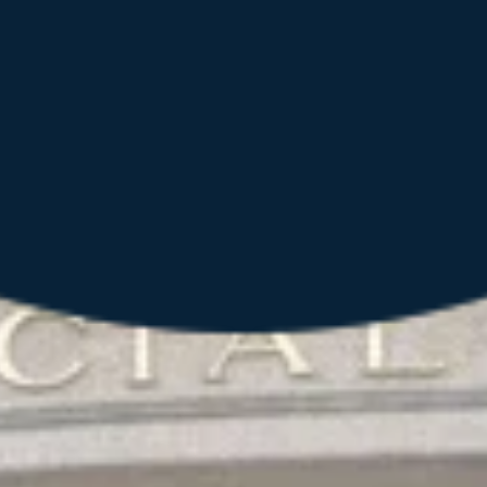
e
n
p
e
r
s
o
n
n
e