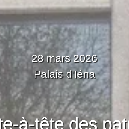
28 mars 2026
Palais d'Iéna
te-à-tête des pat